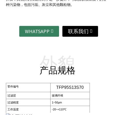
种污染物，包括污垢、灰尘和其他颗粒物。
WHATSAPP
联系我们
外貌
产品规格
零件编号
TFP95S13S70
过滤层
玻璃纤维
过滤精度
1~50μm
工作温度
-20~+110℃