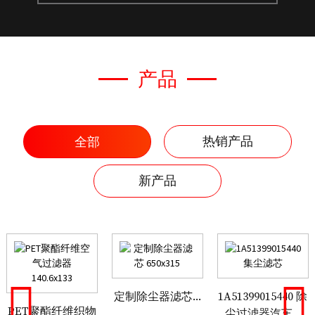
产品
全部
热销产品
新产品
R928037608 更换机油滤芯
定制除尘器滤芯...
P-UL,UM,UH-16-20U 替代
PET聚酯纤维织物空气过滤器
定制除尘器滤芯...
1A51399015440 除
PET聚酯纤维织物
140.6...
大成油...
尘过滤器汽车...