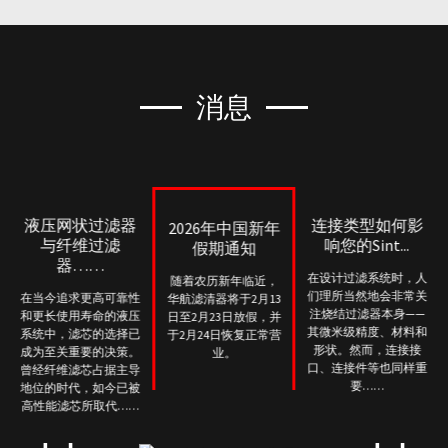
消息
液压网状过滤器
连接类型如何影
2026年中国新年
与纤维过滤
响您的Sint...
假期通知
器……
在设计过滤系统时，人
随着农历新年临近，
们理所当然地会非常关
在当今追求更高可靠性
华航滤清器将于2月13
注烧结过滤器本身——
和更长使用寿命的液压
日至2月23日放假，并
其微米级精度、材料和
系统中，滤芯的选择已
于2月24日恢复正常营
形状。然而，连接接
成为至关重要的决策。
业。
口、连接件等也同样重
曾经纤维滤芯占据主导
要……
地位的时代，如今已被
高性能滤芯所取代……