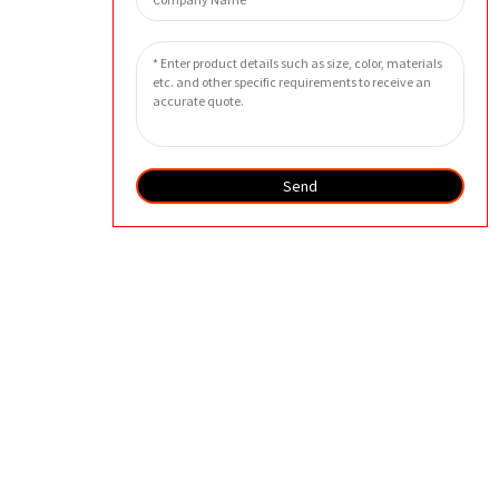
Send
。