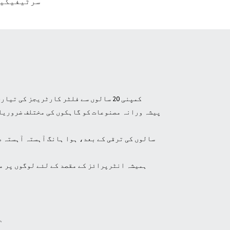
سرٹیفیکیش
کمپنی 20 سالوں سے فلٹر کارٹریجز کی
سالوں کی ترقی کے بعد، ہوا ہانگ آہستہ آہستہ ص