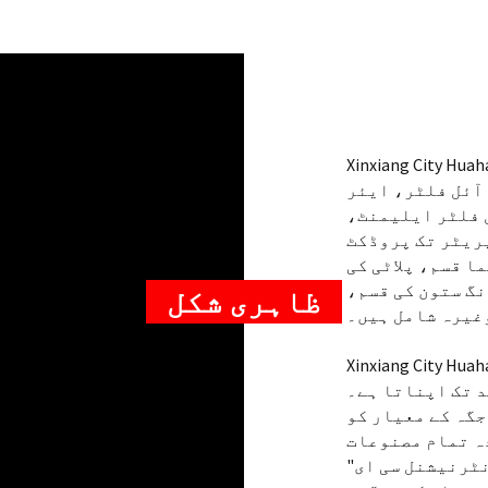
Xinxi. ہائیڈرولک فلٹر، ایئر فلٹر
 آئل فلٹر، ایئر
 فلٹر ایلیمنٹ،
ریٹر تک پروڈکٹ
ا قسم، پلاٹی کی
نگ ستون کی قسم،
ظاہری شکل
وغیرہ شامل ہیں۔
Xinxi. فلٹر عناصر کی تیاری کے عمل
 تک اپناتا ہے۔
جگہ کے معیار کو
 مصنوعات "IS09001
ٹرنیشنل سی ای"