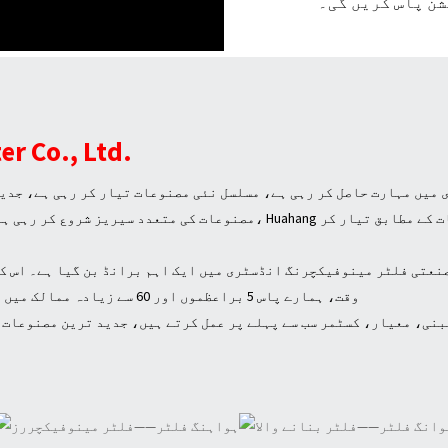
ن پاس کریں گی۔
er Co., Ltd.
 تیاری میں مہارت حاصل کر رہی ہے، مسلسل نئی مصنوعات تیار کر رہی ہے، ج
مصنوعات کی متعدد سیریز شروع کر رہی ہے۔ ایک پیشہ ور فلٹر عناصر بنانے و
نعتی فلٹر مینوفیکچرنگ انڈسٹری میں ایک اہم برانڈ بن گیا ہے۔ اس ک
وقت، ہمارے پاس 5 براعظموں اور 60 سے زیادہ ممالک میں دسیوں ہزار صارفین کامیابی کے ساتھ موجود ہیں۔