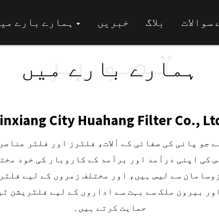
سوالات
بلاگ
خبریں
ہمارے بارے می
تصویر
ہمارے بارے میں
inxiang City Huahang Filter Co., Lt
 کی اپنی درآمد اور برآمد کے کاروبار کی خود مختا
ور بیرون ملک سے بہت سے اداروں کے لیے فلٹریشن ٹیس
حمایت کرتے ہیں۔