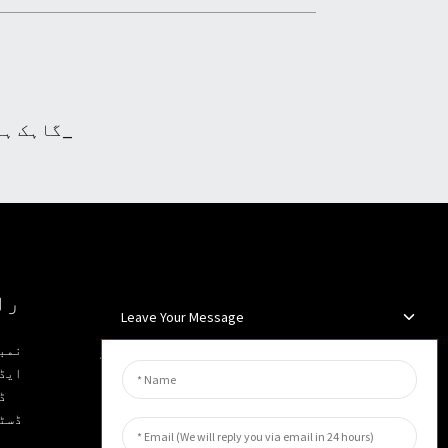
خبرنامے
را
Leave Your Message
اپنا ای میل درج کریں اور ہم آپ
ایڈ
کو تازہ ترین معلوماتی پلان
ڈ
بھیجیں گے۔
ڈسٹ