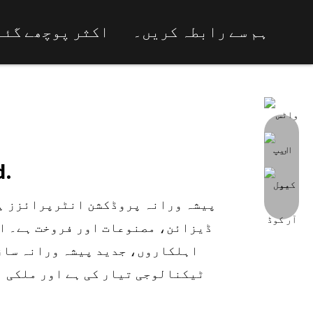
ہم سے رابطہ کریں۔
اکثر پوچھے گئے 
d.
ڈیزائن، مصنوعات اور فروخت ہے۔ اس
ٹیکنالوجی تیار کی ہے اور ملکی ا