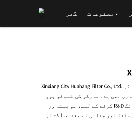
ں
مصنوعات
گھر
X
Xinxiang City Huahang Filter Co., Ltd. پیشہ ورانہ پروڈکشن انٹرپرائزز ہے جو پانی کی صفائی کے آلات، فلٹرز اور فلٹر عناصر کی
ری بھی ہے۔ مارکر کی طلب کو پورا
کرنے کے لیے، ہم پیشہ ور R&D اہلکاروں، جدید پیشہ ورانہ سازوسامان سے لیس ہیں، اور مختلف زمروں کے لیے فلٹرنگ
ٹنگ اور صفائی کے مختلف آلات کی