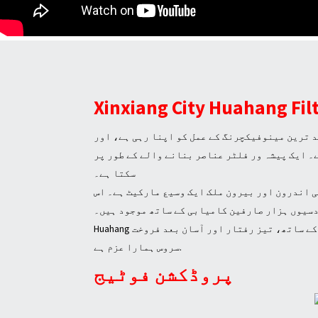
Xinxiang City Huahang Filt
دید ترین مینوفیکچرنگ کے عمل کو اپنا رہی ہے، اور
الے کے طور پر، Huahang پیشہ ورانہ مصنوعات کو گاہکوں کی مختلف ضروریات کے مطابق تیار کر
سکتا ہے۔
ی اندرون اور بیرون ملک ایک وسیع مارکیٹ ہے۔ اس
Huahang ہمیشہ انٹرپرائز کے مقصد کے لئے لوگوں پر مبنی، معیار، کسٹمر سب سے پہلے پر عمل کرتے ہیں، جدید ترین مصنوعات کے ساتھ، تیز رفتار اور آسان بعد فروخت
سروس ہمارا عزم ہے.
پروڈکشن فوٹیج