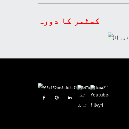
کسٹمر کا دورہ