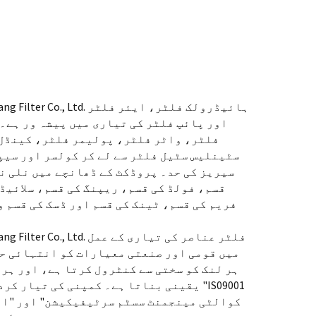
ang City Huahang Filter Co., Ltd
اور پائپ فلٹر کی تیاری میں پیشہ ور ہے۔
فلٹر، واٹر فلٹر، پولیمر فلٹر، کینڈل
سٹینلیس سٹیل فلٹر سے لے کر کولسر اور سیپ
سیریز کی حد۔ پروڈکٹ کے ڈھانچے میں نلی نم
قسم، فولڈ کی قسم، ریپنگ کی قسم، سلائیڈ
فریم کی قسم، ٹینک کی قسم اور ڈسک کی قسم 
ang City Huahang Filter Co., Ltd
میں قومی اور صنعتی معیارات کو انتہائی حد
ہر لنک کو سختی سے کنٹرول کرتا ہے، اور ہر 
یقینی بناتا ہے۔ کمپنی کی تیار کردہ تمام
کوالٹی مینجمنٹ سسٹم سرٹیفیکیشن" اور "ان