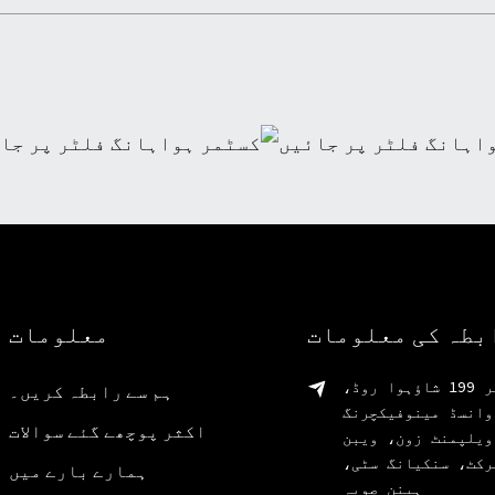
بطہ کی معلومات
معلومات
نمبر 199 شاؤہوا روڈ،
ہم سے رابطہ کریں۔
وانسڈ مینوفیکچرنگ
اکثر پوچھے گئے سوالات
ویلپمنٹ زون، ویبن
رکٹ، سنکیانگ سٹی،
ہمارے بارے میں
ہینن صوبہ