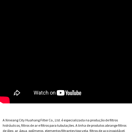
A Xinxiang City Huahang Filter Co., Ltd. é especializada na produção de filtros
hidráulicos, filtros de ar e filtros para tubulações. A linha de produtos abrange filtros
de óleo, ar, água, polímeros, elementos filtrantes tipo vela, filtros de aço inoxidável,