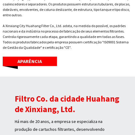
coalescedores e separadores. Os produtos possuem estruturas tubulares, de placas,
dobráveis, envolventes, de coluna deslizante, de estrutura, tipo tanque e tipo disco,
entre outras.
A Xinxiang City Huahang Filter Co., Ltd. adota, na medida do possível, os padrões
nacionais e da indústria no processo de fabricação de seus elementos filtrantes.
Controla rigorosamente cada etapa, garantindo a qualidade em todas as fases.
Todos os produtos fabricados pela empresa possuem certificação "IS09001 Sistema
de Gestão da Qualidade" e certificação "CE".
APARÊNCIA
Filtro Co. da cidade Huahang
de Xinxiang, Ltd.
Há mais de 20 anos, a empresa se especializa na
produção de cartuchos filtrantes, desenvolvendo