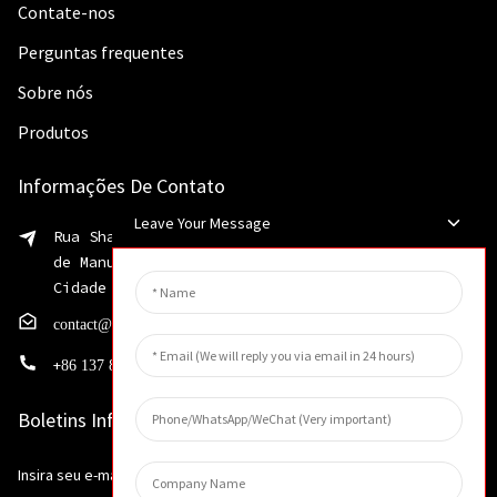
Contate-nos
Perguntas frequentes
Sobre nós
Produtos
Informações De Contato
Leave Your Message
Rua Shaohua, nº 199, Zona de Desenvolvimento
de Manufatura Avançada, Distrito de Weibin,
Cidade de Xinxiang, Província de Henan
contact@huahangfilter.com
+
86 137 8194 7634
Boletins Informativos
Insira seu e-mail e enviaremos os planos mais recentes para você.