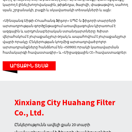
կարող է լինել խողովակային, թիթեղյա, ծալովի, փաթաթվող, սահող
սյան, շրջանակի, բաքի և սկավառակի տեսակների և այլն:
«Սինսյանգ Սիթի Հուահանգ Ֆիլտր» ՍՊԸ-ն ֆիլտրի տարրերի
արտադրության գործընթացում առավելագույնս կիրառում է
ազգային և արդյունաբերական ստանդարտները: Խիստ
վերահսկում է յուրաքանչյուր օղակ և ապահովում է յուրաքանչյուր
վայրի որակը: Ընկերության կողմից արտադրված բոլոր
արտադրանքները հանձնում են «IS09001 որակի կառավարման
համակարգի հավաստագիր» և «Միջազգային CE» հավաստագրեր:
ԱՐՏԱՔԻՆ ՏԵՍՔ
Xinxiang City Huahang Filter
Co., Ltd.
Ընկերությունն ավելի քան 20 տարի