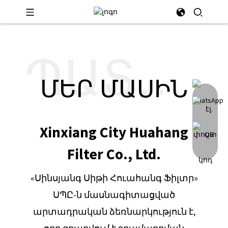
ՊԱՏԿԵՐ
ՄԵՐ ՄԱՍԻՆ
Xinxiang City Huahang
Filter Co., Ltd.
«Սինսյանգ Սիթի Հուահանգ Ֆիլտր»
ՍՊԸ-ն մասնագիտացված
արտադրական ձեռնարկություն է,