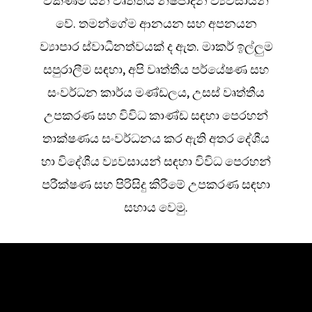
විකිණීම යන වෘත්තීය නිෂ්පාදන ව්‍යවසායන්
වේ. තමන්ගේම ආනයන සහ අපනයන
ව්‍යාපාර ස්වාධීනත්වයක් ද ඇත. මාකර් ඉල්ලුම
සපුරාලීම සඳහා, අපි වෘත්තීය පර්යේෂණ සහ
සංවර්ධන කාර්ය මණ්ඩලය, උසස් වෘත්තීය
උපකරණ සහ විවිධ කාණ්ඩ සඳහා පෙරහන්
තාක්ෂණය සංවර්ධනය කර ඇති අතර දේශීය
හා විදේශීය ව්‍යවසායන් සඳහා විවිධ පෙරහන්
පරීක්ෂණ සහ පිරිසිදු කිරීමේ උපකරණ සඳහා
සහාය වෙමු.