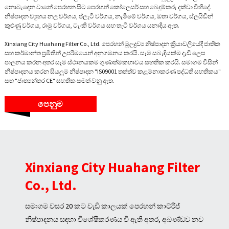
නොබැඳෙන වානේ පෙරහන සිට පෙරහන් කෝලෙසර් සහ බෙදුම්කරු දක්වා විහිදේ.
නිෂ්පාදන ව්‍යුහය නල වර්ගය, ප්ලැටි වර්ගය, නැමීමේ වර්ගය, ඔතා වර්ගය, ස්ලයිඩින්
කුළුණු වර්ගය, රාමු වර්ගය, ටැංකි වර්ගය සහ තැටි වර්ගය යනාදිය ඇත.
Xinxiang City Huahang Filter Co., Ltd. පෙරහන් මූලද්‍රව්‍ය නිෂ්පාදන ක්‍රියාවලියේදී ජාතික
සහ කර්මාන්ත ප්‍රමිතීන් උපරිමයෙන් අනුගමනය කරයි. සෑම සබැඳියක්ම දැඩි ලෙස
පාලනය කරන අතර සෑම ස්ථානයකම ගුණාත්මකභාවය සහතික කරයි. සමාගම විසින්
නිෂ්පාදනය කරන සියලුම නිෂ්පාදන "IS09001 තත්ත්ව කළමනාකරණ පද්ධති සහතිකය"
සහ "ජාත්‍යන්තර CE" සහතික සමත් වනු ඇත.
පෙනුම
Xinxiang City Huahang Filter
Co., Ltd.
සමාගම වසර 20 කට වැඩි කාලයක් පෙරහන් කාට්රිජ්
නිෂ්පාදනය සඳහා විශේෂීකරණය වී ඇති අතර, අඛණ්ඩව නව