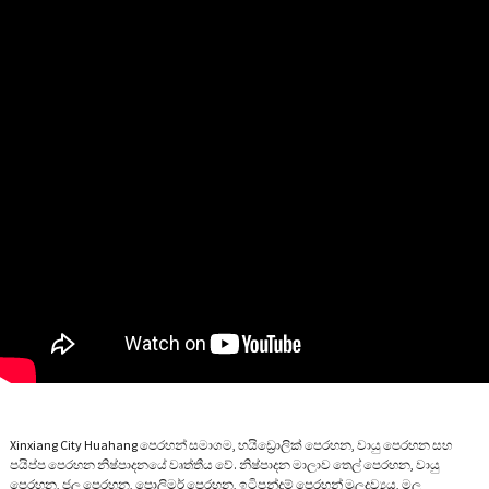
Xinxiang City Huahang පෙරහන් සමාගම, හයිඩ්‍රොලික් පෙරහන, වායු පෙරහන සහ
පයිප්ප පෙරහන නිෂ්පාදනයේ වෘත්තීය වේ. නිෂ්පාදන මාලාව තෙල් පෙරහන, වායු
පෙරහන, ජල පෙරහන, පොලිමර් පෙරහන, ඉටිපන්දම් පෙරහන් මූලද්‍රව්‍යය, මල