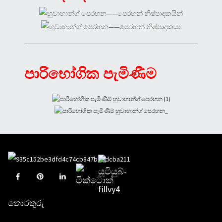
පාරිභෝගික පැමිණීම
තොරතුරු