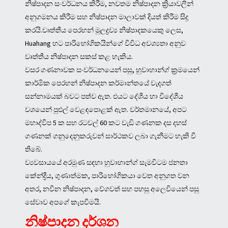
නිෂ්පාදන සංවර්ධනය කිරීම, නවතම නිෂ්පාදන ක්‍රියාවලීන්
අනුගමනය කිරීම සහ නිෂ්පාදන මාලාවක් දියත් කිරීම සිදු
කරයි.වෘත්තීය පෙරහන් මූලද්‍රව්‍ය නිෂ්පාදකයෙකු ලෙස,
Huahang හට පාරිභෝගිකයින්ගේ විවිධ අවශ්‍යතා අනුව
වෘත්තීය නිෂ්පාදන සකස් කළ හැකිය.
වසර ගණනාවක සංවර්ධනයෙන් පසු, හුවාහාන්ග් ක්‍රමයෙන්
කාර්මික පෙරහන් නිෂ්පාදන කර්මාන්තයේ වැදගත්
සන්නාමයක් බවට පත්ව ඇත. එයට දේශීය හා විදේශීය
වශයෙන් පුළුල් වෙළඳපොළක් ඇත. වර්තමානයේ, අපට
මහාද්වීප 5 ක සහ රටවල් 60 කට වැඩි ගණනක දස දහස්
ගණනක් ගනුදෙනුකරුවන් සාර්ථකව ලබා ගැනීමට හැකි වී
තිබේ.
ව්‍යවසායයේ අරමුණ සඳහා හුවාහාන්ග් සැමවිටම ජනතා
කේන්ද්‍රීය, ගුණාත්මක, පාරිභෝගිකයා වෙත අනුගත වන
අතර, නවීන නිෂ්පාදන, වේගවත් සහ පහසු අලෙවියෙන් පසු
සේවාව අපගේ කැපවීමයි.
නිෂ්පාදන දර්ශන