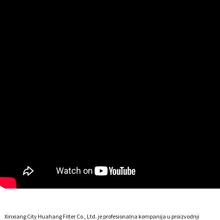
Xinxiang City Huahang Filter Co., Ltd. je profesionalna kompanija u proizvodnji