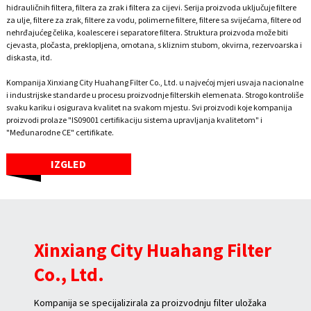
hidrauličnih filtera, filtera za zrak i filtera za cijevi. Serija proizvoda uključuje filtere
za ulje, filtere za zrak, filtere za vodu, polimerne filtere, filtere sa svijećama, filtere od
nehrđajućeg čelika, koalescere i separatore filtera. Struktura proizvoda može biti
cjevasta, pločasta, preklopljena, omotana, s kliznim stubom, okvirna, rezervoarska i
diskasta, itd.
Kompanija Xinxiang City Huahang Filter Co., Ltd. u najvećoj mjeri usvaja nacionalne
i industrijske standarde u procesu proizvodnje filterskih elemenata. Strogo kontroliše
svaku kariku i osigurava kvalitet na svakom mjestu. Svi proizvodi koje kompanija
proizvodi prolaze "IS09001 certifikaciju sistema upravljanja kvalitetom" i
"Međunarodne CE" certifikate.
IZGLED
Xinxiang City Huahang Filter
Co., Ltd.
Kompanija se specijalizirala za proizvodnju filter uložaka