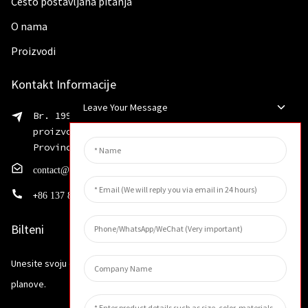
Često postavljana pitanja
O nama
Proizvodi
Kontakt Informacije
Leave Your Message
Br. 199 Shaohua Road, Zona za razvoj napredne
proizvodnje, Distrikt Weibin, Grad Xinxiang,
Provincija Henan
contact@huahangfilter.com
+
86 137 8194 7634
Bilteni
Unesite svoju e-mail adresu i poslat ćemo vam najnovije informativne
planove.