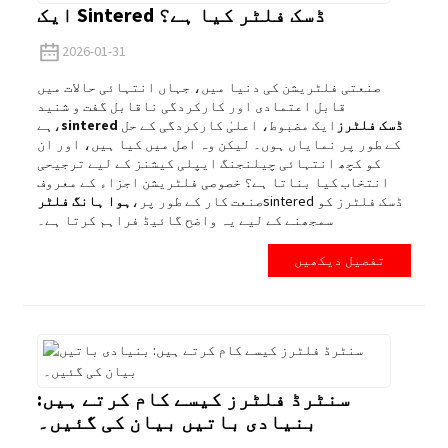
ایک Sintered ڈسک فلٹر کیا ہے؟
2026-01-31
صنعتی فلٹریشن کی دنیا میں، جہاں انتہائی حالات میں
قابل اعتمادی اور کارکردگی ناقابل گفت و شنید
sintered ڈسک فلٹرز
ایک مضبوط، اعلیٰ کارکردگی کے حل
ہے،
کے طور پر نمایاں ہوں۔ لیکن وہ اصل میں کیا ہیں، اور ان
کو کچھ انتہائی چیلنجنگ ایپلی کیشنز کے لیے ترجیحی
انتخاب کیا بناتا ہے؟ خصوصی فلٹریشن اجزاء کے معروف
sintered ڈسک فلٹرز کو
صنعت کار کے طور پر،
ہوا ہانگ فلٹر
سمجھنے کے لیے یہ واضح گائیڈ فراہم کرتا ہے۔
تفصیل دیکھیں
سنٹرڈ فلٹرز کیسے کام کرتے ہیں:
بنیادی باتیں بیان کی گئیں۔