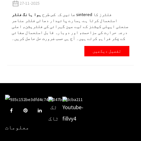
27-11-2025
sintered فلٹرز کا
جانیں کہ کس طرح
ہوا ہانگ فلٹر
استعمال کرتا ہے. ہمارے پائیدار دھاتی فلٹر عناصر
صنعتی ایپلی کیشنز کے لیے عین گہرائی کی فلٹریشن، اعلی
درجہ حرارت کی مزاحمت، اور دوبارہ قابل استعمال صفائی
کے چکر فراہم کرتے ہیں۔ آج ہی حسب ضرورت حل حاصل کریں۔
تفصیل دیکھیں
معلومات