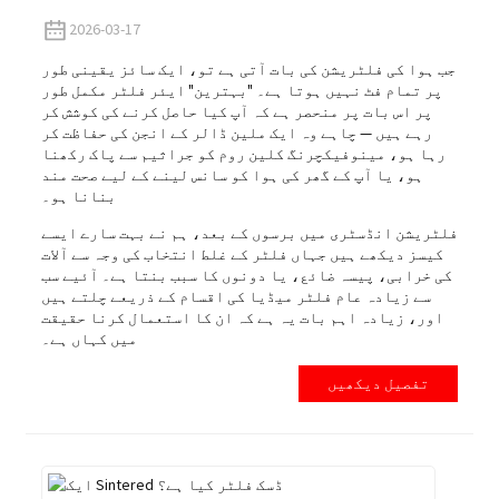
2026-03-17
جب ہوا کی فلٹریشن کی بات آتی ہے تو، ایک سائز یقینی طور
پر تمام فٹ نہیں ہوتا ہے۔ "بہترین" ایئر فلٹر مکمل طور
پر اس بات پر منحصر ہے کہ آپ کیا حاصل کرنے کی کوشش کر
رہے ہیں — چاہے وہ ایک ملین ڈالر کے انجن کی حفاظت کر
رہا ہو، مینوفیکچرنگ کلین روم کو جراثیم سے پاک رکھنا
ہو، یا آپ کے گھر کی ہوا کو سانس لینے کے لیے صحت مند
بنانا ہو۔
فلٹریشن انڈسٹری میں برسوں کے بعد، ہم نے بہت سارے ایسے
کیسز دیکھے ہیں جہاں فلٹر کے غلط انتخاب کی وجہ سے آلات
کی خرابی، پیسہ ضائع، یا دونوں کا سبب بنتا ہے۔ آئیے سب
سے زیادہ عام فلٹر میڈیا کی اقسام کے ذریعے چلتے ہیں
اور، زیادہ اہم بات یہ ہے کہ ان کا استعمال کرنا حقیقت
میں کہاں ہے۔
تفصیل دیکھیں