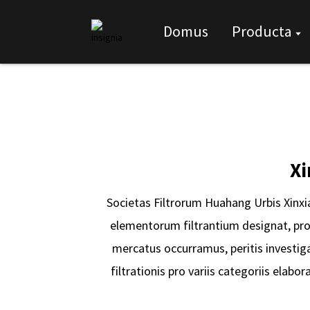
Domus
Producta
Xi
Societas Filtrorum Huahang Urbis Xinxia
elementorum filtrantium designat, pro
mercatus occurramus, peritis investig
filtrationis pro variis categoriis elab