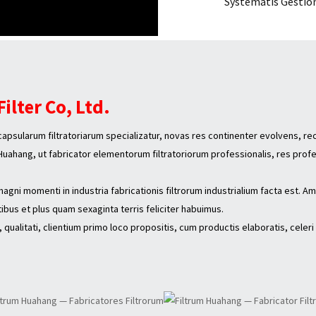
Systematis Gestion
lter Co, Ltd.
capsularum filtratoriarum specializatur, novas res continenter evolvens, re
ahang, ut fabricator elementorum filtratoriorum professionalis, res prof
ni momenti in industria fabricationis filtrorum industrialium facta est. Am
ibus et plus quam sexaginta terris feliciter habuimus.
litati, clientium primo loco propositis, cum productis elaboratis, celeri