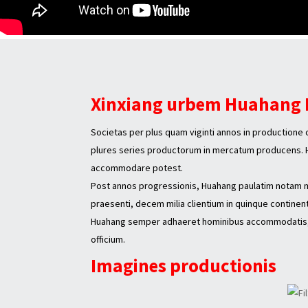
Xinxiang urbem Huahang Fi
Societas per plus quam viginti annos in productione 
plures series productorum in mercatum producens. Hu
accommodare potest.
Post annos progressionis, Huahang paulatim notam mag
praesenti, decem milia clientium in quinque continent
Huahang semper adhaeret hominibus accommodatis, qua
officium.
Imagines productionis