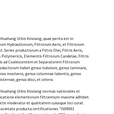
 Huahang Urbis Xinxiang, quae perita est in
rum Hydraulicorum, Filtrorum Aeris, et Filtrorum
. Series productorum a Filtris Olei, Filtris Aeris,
ris Polymericis, Elementis Filtrorum Candelae, Filtris
lis ad Coalescentem et Separatorem Filtrorum
productorum habet genus tubulare, genus laminare,
nus involvens, genus columnae labentis, genus
isternae, genus disci, et cetera.
 Huahang Urbis Xinxiang normas nationales et
bricatione elementorum filtrantium maxime adhibet.
e moderatur et qualitatem cuiusque loci curat.
ocietate producta certificationes "IS09001