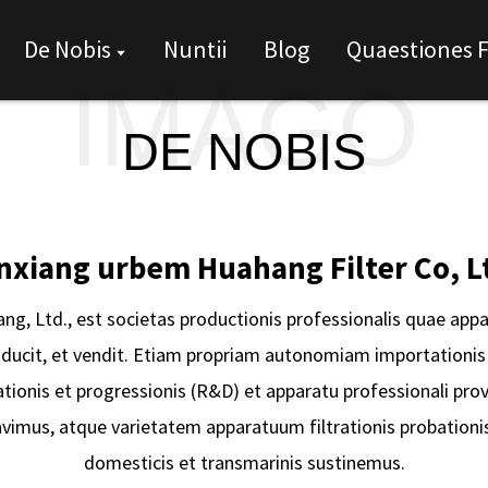
De Nobis
Nuntii
Blog
Quaestiones 
IMAGO
DE NOBIS
nxiang urbem Huahang Filter Co, L
ng, Ltd., est societas productionis professionalis quae appa
ducit, et vendit. Etiam propriam autonomiam importationis e
ationis et progressionis (R&D) et apparatu professionali pro
oravimus, atque varietatem apparatuum filtrationis probationi
domesticis et transmarinis sustinemus.