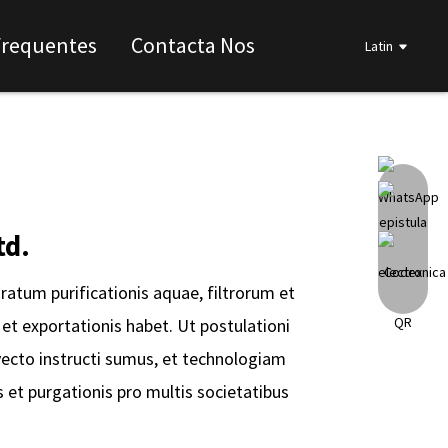
Frequentes
Contacta Nos
Latin
td.
ratum purificationis aquae, filtrorum et
t exportationis habet. Ut postulationi
vecto instructi sumus, et technologiam
s et purgationis pro multis societatibus