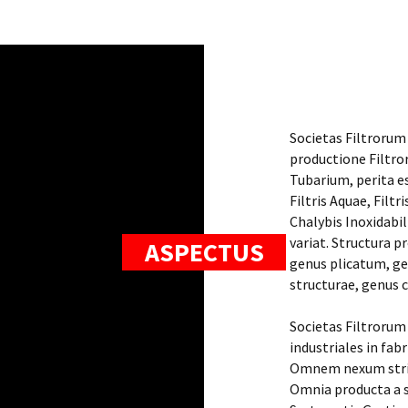
Societas Filtrorum
productione Filtro
Tubarium, perita est
Filtris Aquae, Filt
Chalybis Inoxidabi
variat. Structura 
ASPECTUS
genus plicatum, ge
structurae, genus c
Societas Filtrorum
industriales in fa
Omnem nexum strict
Omnia producta a s