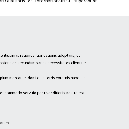
is Qualitatis" et "Internationalis CE" superabunt.
centissimas rationes fabricationis adoptans, et
essionales secundum varias necessitates clientium
plum mercatum domi et in terris externis habet. In
 et commodo servitio post-venditionis nostro est