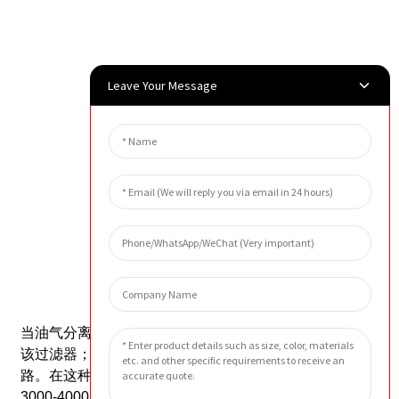
Leave Your Message
外貌
预防措施
当油气分离过滤器两端压差达到0.15MPa时，应更换
该过滤器；
当压差为0时，表明滤芯故障或气流回路短
路。在这种情况下，也应更换滤芯。
一般更换周期为
3000-4000小时。如果环境恶劣，其使用寿命会缩短。