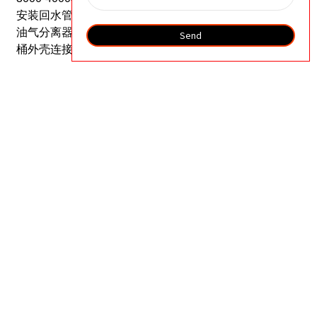
安装回水管时，必须确保将管道插入滤芯底部。
更换
油气分离器时，注意静电放电，并将内部金属网与油
Send
桶外壳连接起来。