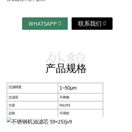
WHATSAPP
联系我们
外貌
产品规格
过滤精度
1~50μm
过滤层
不锈钢
方面
59x253
定制
可用的