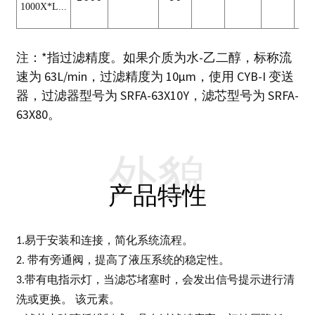
1000
X*L...
注：*指过滤精度。如果介质为水-乙​​二醇，标称流
速为 63L/min，过滤精度为 10μm，使用 CYB-I 变送
器，过滤器型号为 SRFA-63X10Y，滤芯型号为 SRFA-
63X80。
外貌
产品特性
1.易于安装和连接，简化系统流程。
2. 带有旁通阀，提高了液压系统的稳定性。
3.带有电指示灯，当滤芯堵塞时，会发出信号提示进行清
洗或更换。
该元素。