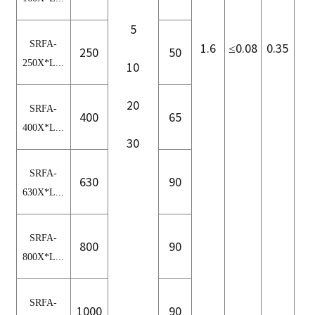
5
SRFA-
1.6
≤0.08
0.35
250
50
250
X*L...
10
20
2
SRFA-
400
65
400
X*L...
30
SRFA-
630
90
630
X*L...
SRFA-
800
90
800
X*L...
SRFA-
1000
90