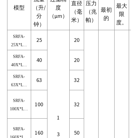
直径
压力
最大
模型
（升/
度
最初
（毫
（兆
限
（
分
（μm）
的
米）
帕）
度。
钟）
SRFA-
25
20
25
X*L...
SRFA-
40
20
40
X*L...
SRFA-
63
32
63
X*L...
SRFA-
100
32
100
X*L...
1
SRFA-
160
50
3
160
X*L...