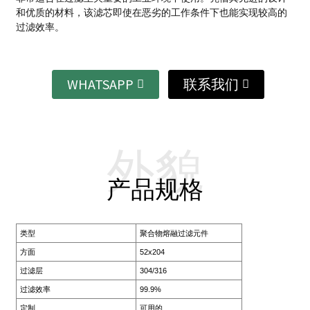
和优质的材料，该滤芯即使在恶劣的工作条件下也能实现较高的
过滤效率。
WHATSAPP
联系我们
外貌
产品规格
类型
聚合物熔融过滤元件
方面
52x204
过滤层
304/316
过滤效率
99.9%
定制
可用的