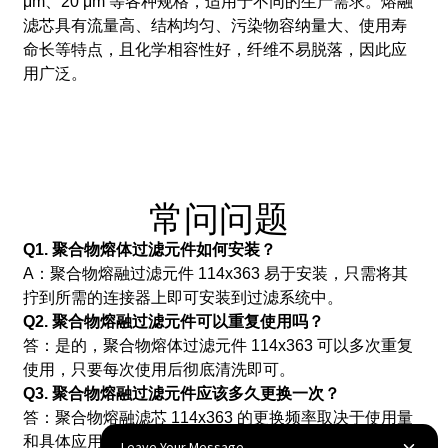
μm、20 μm 等各种规格，适用于不同的生产需求。
熔融
滤芯具有流量高、结构均匀、污染物容纳量大、使用寿
命长等特点，且化学相容性好，纤维不易脱落，因此应
用广泛。
常问问题
Q1. 聚合物熔体过滤元件如何安装？
A：聚合物熔融过滤元件 114x363 易于安装，只需将其
拧到所需的连接器上即可安装到过滤系统中。
Q2. 聚合物熔融过滤元件可以重复使用吗？
答：是的，聚合物熔体过滤元件 114x363 可以多次重复
使用，只要每次使用后彻底清洗即可。
Q3. 聚合物熔融过滤元件应该多久更换一次？
答：聚合物熔融滤芯 114x363 的更换频率取决于使用量
和具体应用需求。但是，建议定期更换，以确保最佳过
Leave Your Message