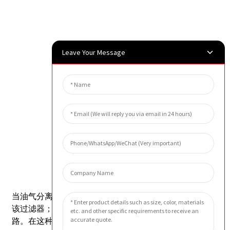
Leave Your Message
外貌
预防措施
当油气分离过滤器两端压差达到0.15MPa时，应更换
该过滤器；
当压差为0时，表明滤芯故障或气流回路短
路。在这种情况下，也应更换滤芯。
一般更换周期为