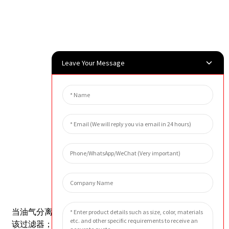
Leave Your Message
外貌
预防措施
当油气分离过滤器两端压差达到0.15MPa时，应更换
该过滤器；
当压差为0时，表明滤芯故障或气流回路短