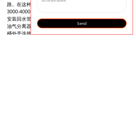
路。在这种情况下，也应更换滤芯。
一般更换周期为
3000-4000小时。如果环境恶劣，其使用寿命会缩短。
安装回水管时，必须确保将管道插入滤芯底部。
更换
Send
油气分离器时，注意静电放电，并将内部金属网与油
桶外壳连接起来。