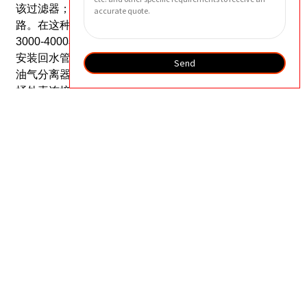
该过滤器；
当压差为0时，表明滤芯故障或气流回路短
路。在这种情况下，也应更换滤芯。
一般更换周期为
3000-4000小时。如果环境恶劣，其使用寿命会缩短。
安装回水管时，必须确保将管道插入滤芯底部。
更换
Send
油气分离器时，注意静电放电，并将内部金属网与油
桶外壳连接起来。