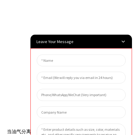
Leave Your Message
外貌
预防措施
当油气分离过滤器两端压差达到0.15MPa时，应更换