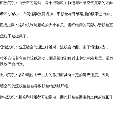
. 扩散沉积：由于布朗运动，每个细颗粒的轨迹与压缩空气流动的方
着尺寸减小，布朗运动强度增加，细颗粒与纤维碰撞的概率也增加
. 直接拦截：这种机制与颗粒的大小有关。
当纤维间的间隙小于颗粒直
些粒子被拦截了。
. 惯性沉积：当压缩空气通过纤维时，流线会弯曲。
由于惯性效应，
粒不会沿着弯曲的流线运动，而是被抛到纤维上并沉积在那里。
显
性效应会增强。
. 重力沉积：各种颗粒由于重力的作用而具有一定的沉降速度。
因此，
缩空气的流线偏差会导致颗粒物接触纤维。
. 静电沉积：颗粒和纤维都可能带电，因此颗粒会因电荷之间的相互