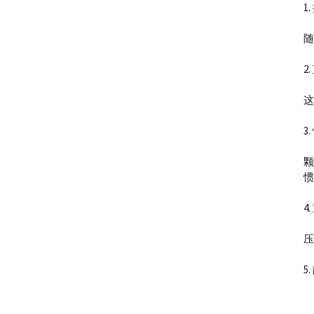
1
随
2
这
3
颗
惯
4
压
5