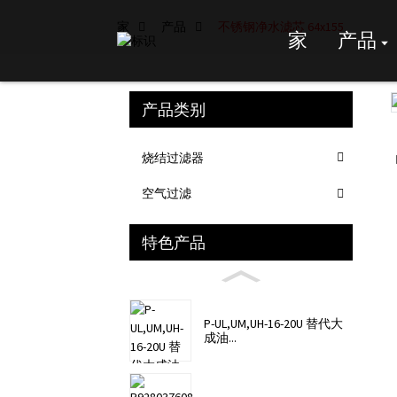
家
产品
不锈钢净水滤芯 64x155
家
产品
产品类别
Loading...
Loading...
烧结过滤器
空气过滤
特色产品
P-UL,UM,UH-16-20U 替代大
成油...