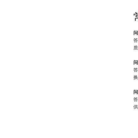
问
答
质
问
答
换
问
答
供