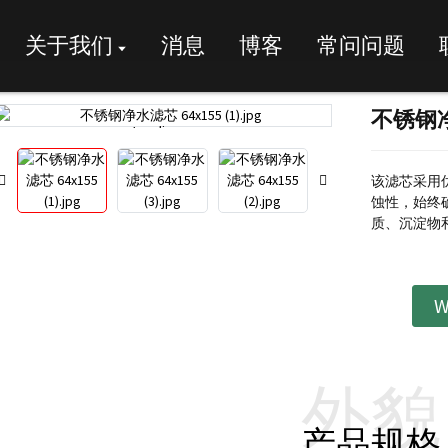
关于我们
消息
博客
常问问题
不锈钢净
Loading...
Loading...
该滤芯采用
蚀性，始终
质、沉淀物
W
外貌
产品规格