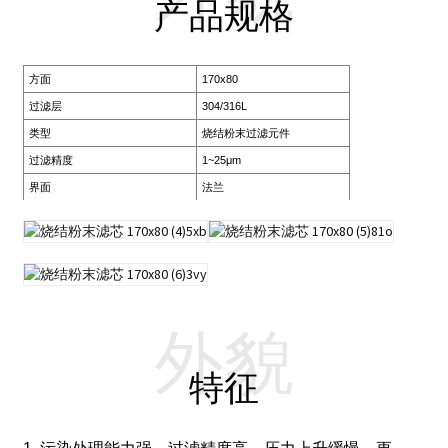
产品规格
方面
170x80
过滤层
304/316L
类型
烧结粉末过滤元件
过滤精度
1~25μm
界面
法兰
外貌
特征