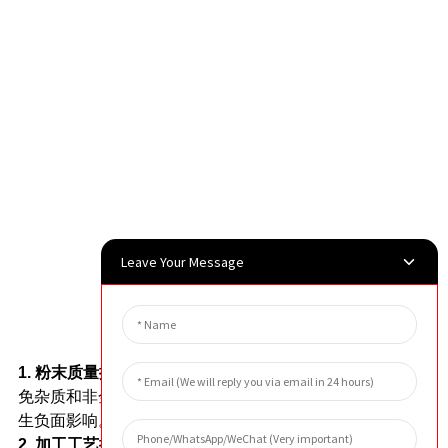
外貌
Leave Your Message
笔记
1. 粉末质量控制：
严格控制不锈钢粉末的质量，避
免杂质和非金属夹杂物的产生，以防止对产品性能产
生负面影响。
2. 加工工艺控制：
控制烧结温度、压力、时间和其