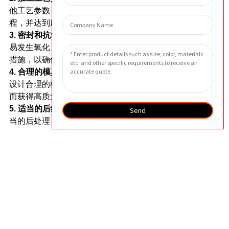
他工艺参数，以确保不锈钢粉末的顺利形成和烧结过
程，并达到所需的材料密度和力学性能。
3. 密封和抗氧化处理：
不锈钢粉末在加工过程中容
易发生氧化，因此需要采取适当的密封和抗氧化处理
措施，以确保粉末的质量和性能。
4. 合理的模具设计：
根据产品的形状和尺寸要求，
设计合理的模具，并确保模具内填充和排气均匀，从
而获得高质量的成型件。
5. 适当的后续治疗：
根据需要，应对成形件进行适
Send
当的后处理，例如热处理、表面处理等，以提高其性
能和耐腐蚀性。