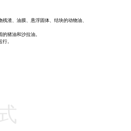
物残渣、油膜、悬浮固体、结块的动物油、
凝固的猪油和沙拉油。
运行。
。
式