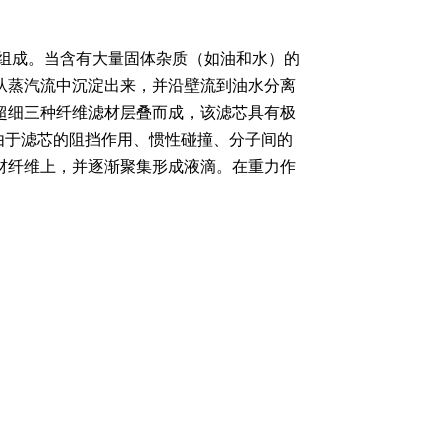
组成。
当含有大量固体杂质（如油和水）的
从蒸汽流中沉淀出来，并沿壁流到油水分离
超细三种纤维滤材层叠而成，该滤芯具有极
，由于滤芯的阻挡作用、惯性碰撞、分子间的
材纤维上，并逐渐聚集形成液滴。在重力作