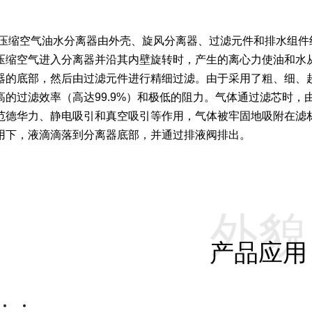
压缩空气油水分离器由外壳、旋风分离器、过滤元件和排水组件
压缩空气进入分离器并沿其内壁旋转时，产生的离心力使油和水
器的底部，然后由过滤元件进行精细过滤。
由于采用了粗、细、
高的过滤效率（高达99.9%）和极低的阻力。气体通过滤芯时
范德华力、静电吸引和真空吸引等作用，气体被牢固地吸附在滤
用下，液滴滴落到分离器底部，并通过排液阀排出。
外貌
产品应用