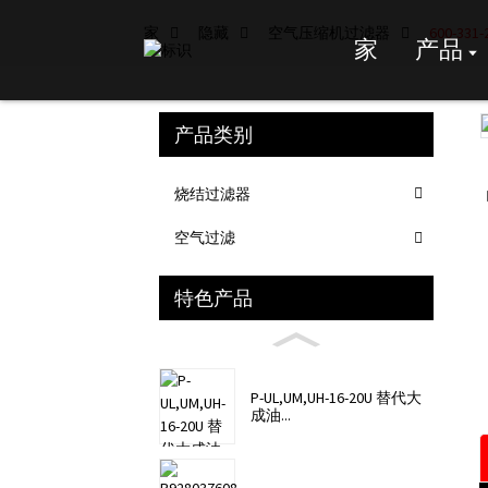
家
隐藏
空气压缩机过滤器
600-33
家
产品
产品类别
Loading...
Loading...
烧结过滤器
空气过滤
特色产品
P-UL,UM,UH-16-20U 替代大
成油...