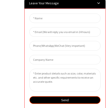
Leave Your Message
Send