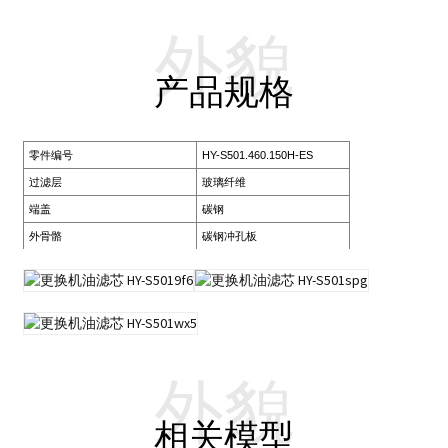
外貌
产品规格
零件编号
HY-S501.460.150H-ES
过滤层
玻璃纤维
端盖
碳钢
外骨骼
碳钢冲孔板
外貌
相关模型