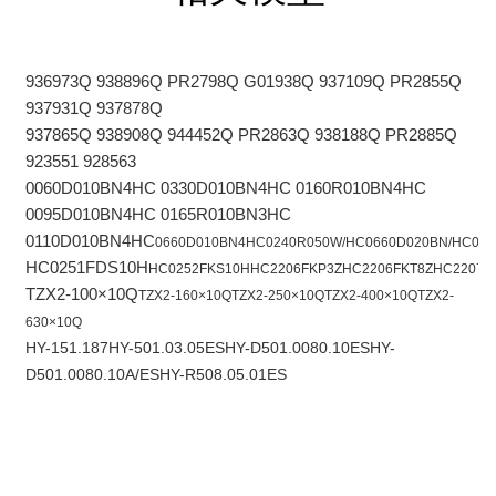
936973Q 938896Q PR2798Q G01938Q 937109Q PR2855Q
937931Q 937878Q
937865Q 938908Q 944452Q PR2863Q 938188Q PR2885Q
923551 928563
0060D010BN4HC 0330D010BN4HC 0160R010BN4HC
0095D010BN4HC 0165R010BN3HC
0110D010BN4HC
0660D010BN4HC
0240R050W/HC
0660D020BN/HC
06
HC0251FDS10H
HC0252FKS10H
HC2206FKP3Z
HC2206FKT8Z
HC2207F
TZX2-100×10Q
TZX2-160×10Q
TZX2-250×10Q
TZX2-400×10Q
TZX2-
630×10Q
HY-151.187
HY-501.03.05ES
HY-D501.0080.10ES
HY-
D501.0080.10A/ES
HY-R508.05.01ES