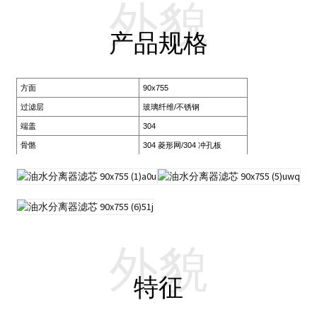
外貌
产品规格
方面
90x755
过滤层
玻璃纤维/不锈钢
端盖
304
骨骼
304 菱形网/304 冲孔板
外貌
特征