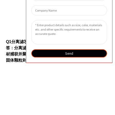
外貌
常问问题
Q1
分离滤芯的工作原理是什么？
答：分离滤芯的工作原理是利用聚结效应，水滴被滤
Send
材捕获并聚结成较大的水滴，从而更容易排出。油和
固体颗粒则被深度过滤介质去除，该介质会将污染物
截留在其基质中。
Q2. 分离滤芯有哪些应用？
答：分离滤芯适用于各种需要去除系统中油、水和固
体颗粒的应用场合，包括压缩空气系统、液压系统和
工艺水系统。
Q3. 分离滤芯应该多久更换一次？