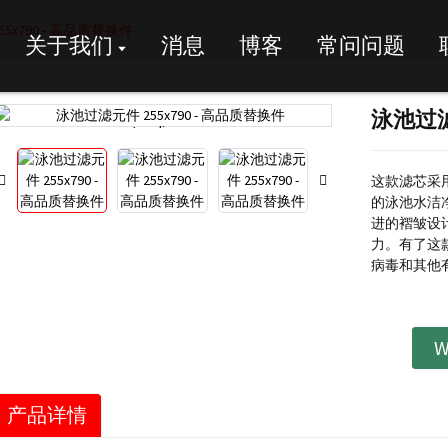
5x790 - 高品质替换件
关于我们
消息
博客
常问问题
泳池过滤
Loading...
Loading...
这款滤芯采
的泳池水洁
进的褶皱设
力。有了这
病毒和其他
W
产品详情