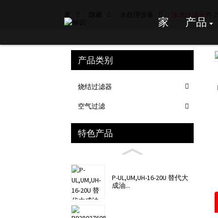
家
隐藏
水处理设备
泳池过滤元件 25
家
产品
产品类别
Loading...
Loading...
烧结过滤器
空气过滤
特色产品
P-UL,UM,UH-16-20U 替代大
成油...