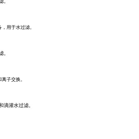
滤。
备，用于水过滤。
滤。
和离子交换。
灌和滴灌水过滤。