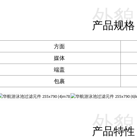
外貌
产品规格
方面
媒体
端盖
包裹
外貌
产品特性