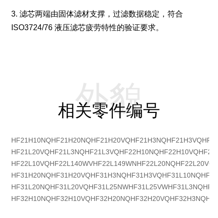
3. 滤芯两端由固体滤材支撑，过滤数据稳定，符合
ISO3724/76 液压滤芯疲劳特性的验证要求。
外貌
相关零件编号
HF21H10NQ
HF21H20NQ
HF21H20VQ
HF21H3NQ
HF21H3VQ
HF2
HF21L20VQ
HF21L3NQ
HF21L3VQ
HF22H10NQ
HF22H10VQ
HF22
HF22L10VQ
HF22L140WV
HF22L149WN
HF22L20NQ
HF22L20VQ
HF31H20NQ
HF31H20VQ
HF31H3NQ
HF31H3VQ
HF31L10NQ
HF3
HF31L20NQ
HF31L20VQ
HF31L25NW
HF31L25VW
HF31L3NQ
HF3
HF32H10NQ
HF32H10VQ
HF32H20NQ
HF32H20VQ
HF32H3NQ
HF