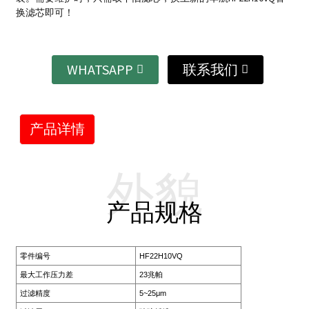
换滤芯即可！
WHATSAPP
联系我们
产品详情
外貌
产品规格
零件编号
HF22H10VQ
最大工作压力差
23兆帕
过滤精度
5~25μm