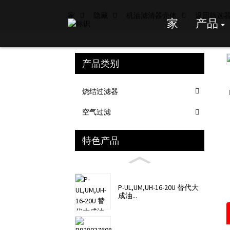
家
隐藏
机油滤清器壳体
返回筛选
家
产品
产品类别
Loading...
Loading...
烧结过滤器
空气过滤
特色产品
P-UL,UM,UH-16-20U 替代大
成油...