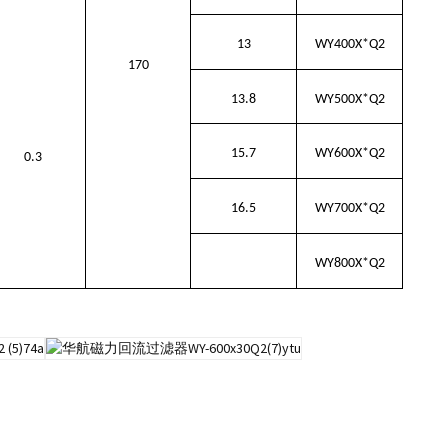
13
WY400X*Q2
170
13.8
WY500X*Q2
15.7
WY600X*Q2
0.3
16.5
WY700X*Q2
WY800X*Q2