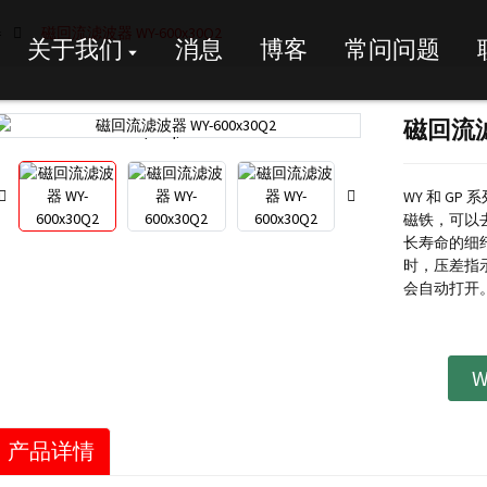
器
磁回流滤波器 WY-600x30Q2
关于我们
消息
博客
常问问题
磁回流滤
Loading...
Loading...
WY 和 G
磁铁，可以
长寿命的细纤
时，压差指示
会自动打开
W
产品详情