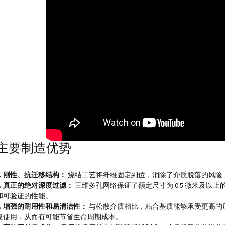
主要制造优势
1. 刚性、抗迁移结构：
烧结工艺将纤维固定到位，消除了介质脱落的风险
2. 真正的绝对深度过滤：
三维多孔网络保证了额定尺寸为 0.5 微米及以上
和可验证的性能。
3. 增强的耐用性和易清洁性：
与松散介质相比，粘合基质能够承受更高的
复使用，从而有可能节省生命周期成本。