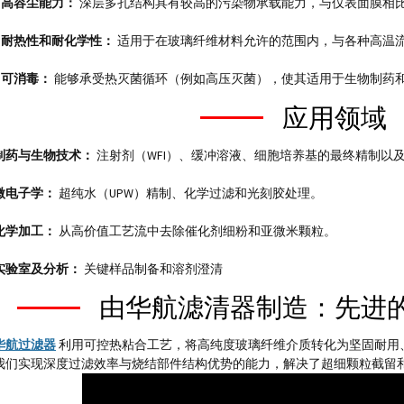
* 高容尘能力：
深层多孔结构具有较高的污染物承载能力，与仅表面膜相
* 耐热性和耐化学性：
适用于在玻璃纤维材料允许的范围内，与各种高温
* 可消毒：
能够承受热灭菌循环（例如高压灭菌），使其适用于生物制药
应用领域
制药与生物技术：
注射剂（WFI）、缓冲溶液、细胞培养基的最终精制以
微电子学：
超纯水（UPW）精制、化学过滤和光刻胶处理。
化学加工：
从高价值工艺流中去除催化剂细粉和亚微米颗粒。
实验室及分析：
关键样品制备和溶剂澄清
由华航滤清器制造：先进
华航过滤器
利用可控热粘合工艺，将高纯度玻璃纤维介质转化为坚固耐用、
我们实现深度过滤效率与烧结部件结构优势的能力，解决了超细颗粒截留