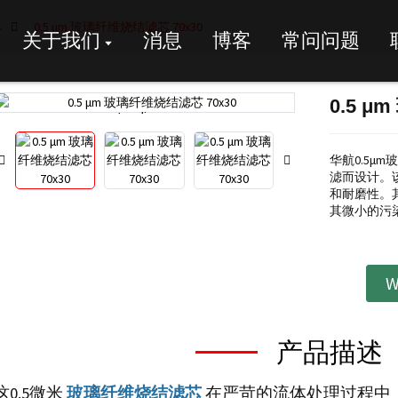
器
0.5 μm 玻璃纤维烧结滤芯 70x30
关于我们
消息
博客
常问问题
0.5 μ
Loading...
Loading...
华航0.5μ
滤而设计。
和耐磨性。其
其微小的污
W
产品描述
这0.5微米
玻璃纤维烧结滤芯
在严苛的流体处理过程中