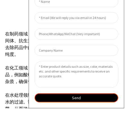
外貌
应用领域
在制药领域，玻璃纤维烧结滤芯广泛用于过滤医药中
间体、抗生素和活性药物成分。该滤芯的高精度能够
去除药品中的杂质和细菌，从而确保产品的安全性和
纯度。
在化工领域，玻璃纤维烧结滤芯常用于过滤各种化学
品，例如酸碱、溶剂和树脂。该滤芯能有效去除固体
杂质，确保化学品的质量。
在水处理领域，玻璃纤维烧结滤芯用于市政和工业用
Send
水的过滤。该滤芯可以去除水中的悬浮物、浊度和细
菌，从而确保水质安全。