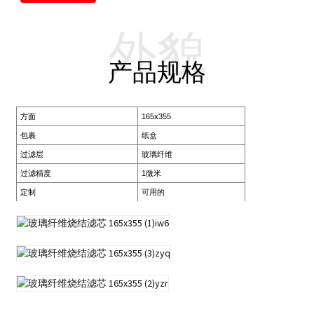
外貌
产品规格
方面
165x355
包裹
纸盒
过滤层
玻璃纤维
过滤精度
1微米
定制
可用的