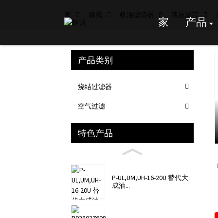
家
隐藏
机油滤清器
液压滤芯
家
产品
产品类别
Loading...
Loading...
烧结过滤器
空气过滤
特色产品
P-UL,UM,UH-16-20U 替代大
成油...