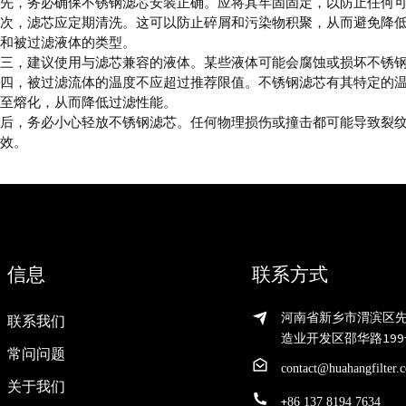
先，务必确保不锈钢滤芯安装正确。应将其牢固固定，以防止任何
次，滤芯应定期清洗。这可以防止碎屑和污染物积聚，从而避免降
和被过滤液体的类型。
三，建议使用与滤芯兼容的液体。某些液体可能会腐蚀或损坏不锈
四，被过滤流体的温度不应超过推荐限值。不锈钢滤芯有其特定的
至熔化，从而降低过滤性能。
后，务必小心轻放不锈钢滤芯。任何物理损伤或撞击都可能导致裂
效。
信息
联系方式
河南省新乡市渭滨区
联系我们
造业开发区邵华路199
常问问题
contact@huahangfilter.
关于我们
+
86 137 8194 7634