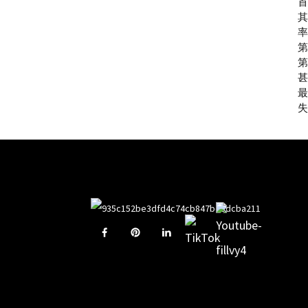
首
其
率
第
第
甚
最
失