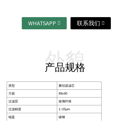
WHATSAPP
联系我们
外貌
产品规格
类型
聚结器滤芯
方面
89x90
过滤层
玻璃纤维
过滤精度
1~25μm
端盖
碳钢