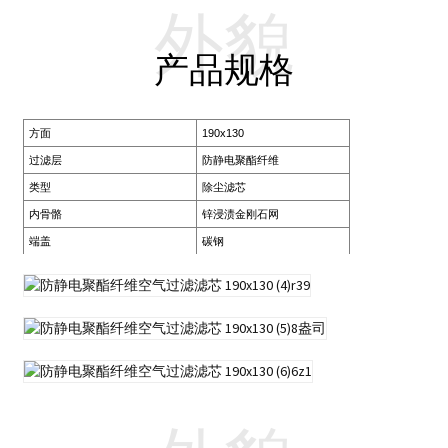
外貌
产品规格
方面
190x130
过滤层
防静电聚酯纤维
类型
除尘滤芯
内骨骼
锌浸渍金刚石网
端盖
碳钢