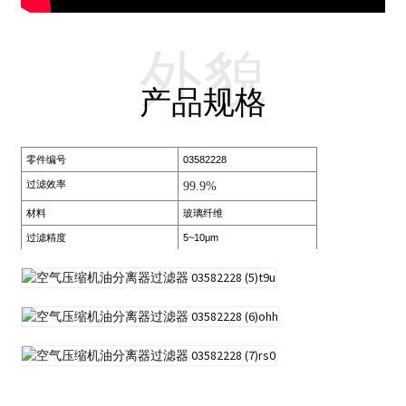
外貌
产品规格
零件编号
03582228
过滤效率
99.9%
材料
玻璃纤维
过滤精度
5~10μm