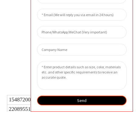
外貌
相关模型
15487200
24572539
39895610
92699198
Send
22089551
24771180
42542787
92722750
22219174
35856376
42841247
92725514
22291280
36723666
54509427
92735547