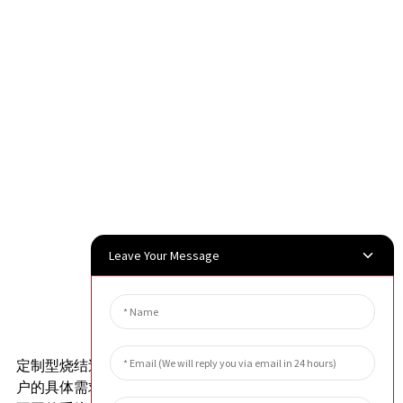
Leave Your Message
外貌
应用领域
定制型烧结过滤器 24.5x40 的一大特色在于可根据客
户的具体需求进行定制。因此，它能够完美适配各种