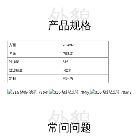
外貌
产品规格
方面
78.4x61
界面
内螺纹
过滤层
316
过滤精度
5微米
定制
可用的
外貌
常问问题