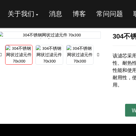
关于我们
消息
博客
常问问题
304不
Loading...
Loading...
该滤芯采用
性、耐热
性能和使
耐用性，
用。
W