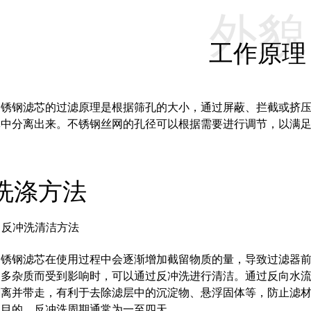
外貌
工作原理
不锈钢滤芯的过滤原理是根据筛孔的大小，通过屏蔽、拦截或挤
体中分离出来。
不锈钢丝网的孔径可以根据需要进行调节，以满
洗涤方法
. 反冲洗清洁方法
不锈钢滤芯在使用过程中会逐渐增加截留物质的量，导致过滤器
过多杂质而受到影响时，可以通过反冲洗进行清洁。
通过反向水
剥离并带走，有利于去除滤层中的沉淀物、悬浮固体等，防止滤
的目的。
反冲洗周期通常为一至四天。