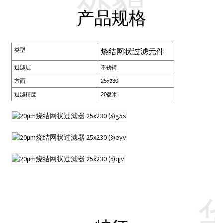
外貌
产品规格
类型
烧结网状过滤元件
过滤层
不锈钢
方面
25x230
过滤精度
20微米