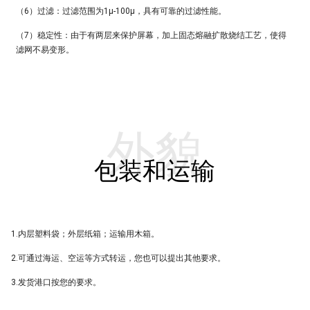
（6）过滤：过滤范围为1μ-100μ，具有可靠的过滤性能。
（7）稳定性：由于有两层来保护屏幕，加上固态熔融扩散烧结工艺，使得
滤网不易变形。
外貌
包装和运输
1.内层塑料袋；外层纸箱；运输用木箱。
2.可通过海运、空运等方式转运，您也可以提出其他要求。
3.发货港口按您的要求。