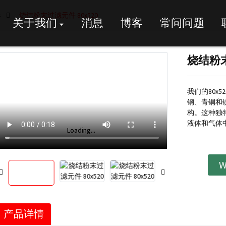
器
烧结粉末过滤元件 80x520
关于我们
消息
博客
常问问题
烧结粉末
我们的80x
钢、青铜和
构。这种独
液体和气体
Loading...
Loading...
W
产品详情