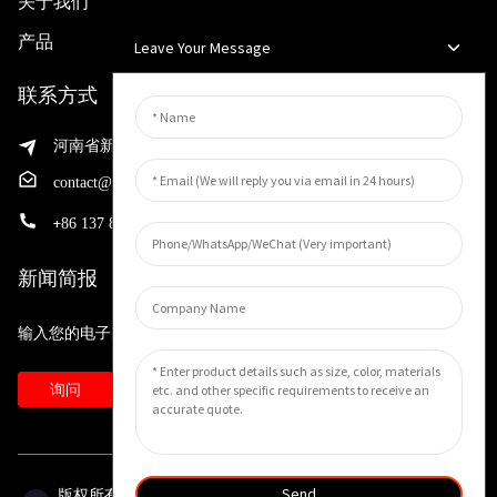
关于我们
产品
Leave Your Message
联系方式
河南省新乡市渭滨区先进制造业开发区邵华路199号
contact@huahangfilter.com
+
86 137 8194 7634
新闻简报
输入您的电子邮件地址，我们将向您发送最新资讯计划。
询问
Send
版权所有 © 2023 保留所有权利。 -
网站地图
-
Resource