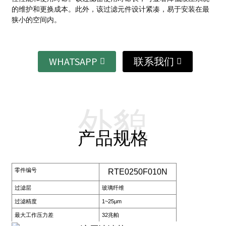
的维护和更换成本。
此外，该过滤元件设计紧凑，易于安装在最
狭小的空间内。
WHATSAPP
联系我们
外貌
产品规格
零件编号
RTE0250F010N
过滤层
玻璃纤维
过滤精度
1~25μm
最大工作压力差
32兆帕