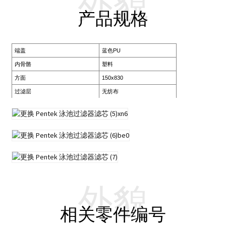
外貌
产品规格
端盖
蓝色PU
内骨骼
塑料
方面
150x830
过滤层
无纺布
外貌
相关零件编号