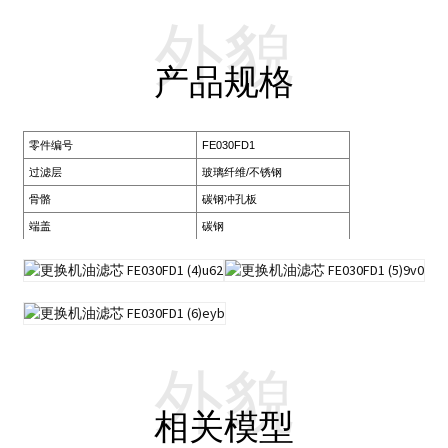
外貌
产品规格
零件编号
FE030FD1
过滤层
玻璃纤维/不锈钢
骨骼
碳钢冲孔板
端盖
碳钢
外貌
相关模型