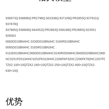
936973Q 938896Q PR2798Q G01938Q 937109Q PR2855Q 937931Q
937878Q
937865Q 938908Q 944452Q PR2863Q 938188Q PR2885Q 923551
928563
0060D010BN4HC 0330D010BN4HC 0160R010BN4HC
0095D010BN4HC 0165R010BN3HC
0110D010BN4HC
0660D010BN4HC
0240R050W/HC
0660D020BN/HC
0660D
HC0251FDS10H
HC0252FKS10H
HC2206FKP3Z
HC2206FKT8Z
HC2207FDS
TZX2-100×10Q
TZX2-160×10Q
TZX2-250×10Q
TZX2-400×10Q
TZX2-
630×10Q
优势