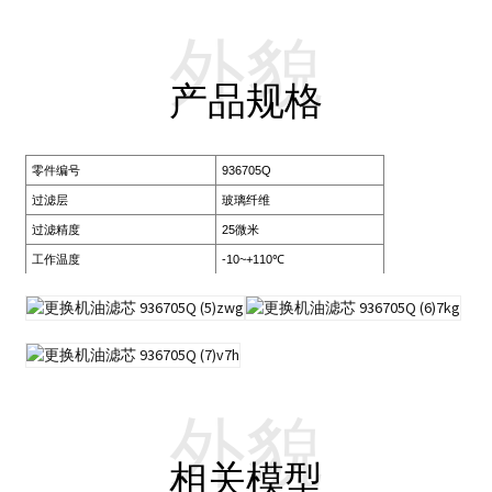
外貌
产品规格
零件编号
936705Q
过滤层
玻璃纤维
过滤精度
25微米
工作温度
-10~+110℃
外貌
相关模型