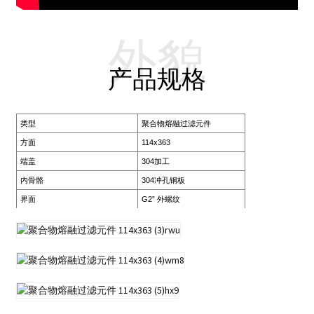
外貌
产品规格
类型
聚合物熔融过滤元件
方面
114x363
端盖
304加工
内骨骼
304冲孔钢板
界面
G2” 外螺纹