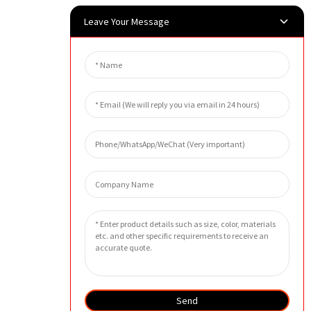
Leave Your Message
Send