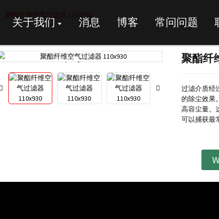
聚酯纤维空气过滤器 110x930
关于我们
消息
博客
常问问题
聚酯纤维
Loading...
Loading...
过滤介质经
的除尘效果
高容尘量。
可以捕获最
W