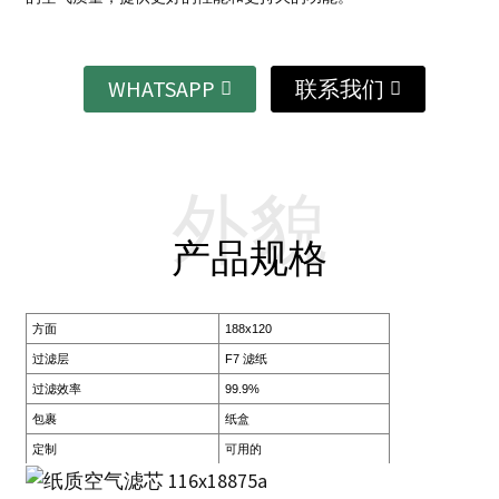
WHATSAPP
联系我们
外貌
产品规格
方面
188x120
过滤层
F7 滤纸
过滤效率
99.9%
包裹
纸盒
定制
可用的