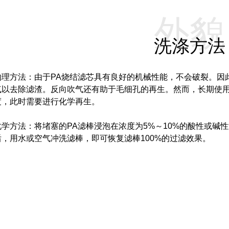
外貌
洗涤方法
物理方法：由于PA烧结滤芯具有良好的机械性能，不会破裂。因此
气以去除滤渣。反向吹气还有助于毛细孔的再生。然而，长期使
度，此时需要进行化学再生。
化学方法：将堵塞的PA滤棒浸泡在浓度为5%～10%的酸性或碱
后，用水或空气冲洗滤棒，即可恢复滤棒100%的过滤效果。