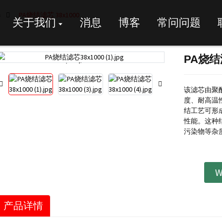
器
PA烧结滤芯 38x1000
关于我们
消息
博客
常问问题
PA烧结滤
Loading...
Loading...
该滤芯由聚
度、耐高温
结工艺可形
性能。
这种
污染物等杂
W
产品详情