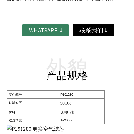
WHATSAPP
联系我们
外貌
产品规格
零件编号
P191280
过滤效率
99.9%
材料
玻璃纤维
过滤精度
1~20μm