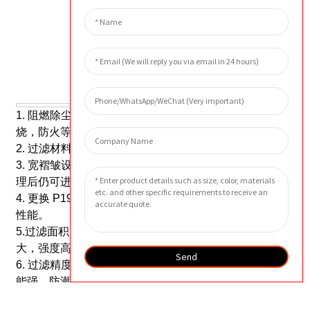
外貌
特征
1. 阻燃除尘滤芯的过滤材料经过阻燃处理，不易燃
烧，防火等级为GB/T5445-2014-B。
2. 过滤材料的强度和透气性等物理特性不受影响。
3. 宽褶皱设计，能够处理大风量，过滤材料在阻燃处
理后仍可进行涂层处理，阻燃效果不受影响。
4. 更换 P191280 滤芯具有强耐酸碱、耐腐蚀和专业
性能。
5.过滤面积大，耐油耐水，过滤效率高，处理空气量
大，强度高，抗拉强度强，耐磨性好。
Send
6. 过滤精度高，操作阻力小，摩擦系数低，不粘粉性
能强，防潮防潮性能好，可反复用水清洗，提高粉状
物料的质量和产量。