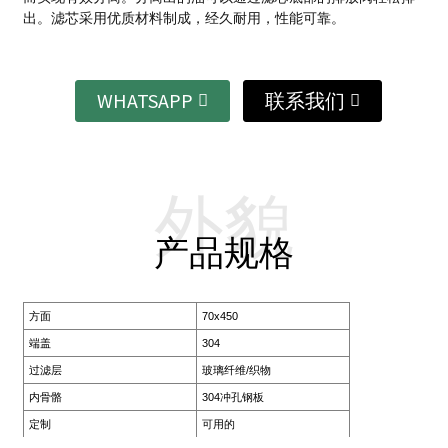
出。
滤芯采用优质材料制成，经久耐用，性能可靠。
WHATSAPP
联系我们
外貌
产品规格
方面
70x450
端盖
304
过滤层
玻璃纤维/织物
内骨骼
304冲孔钢板
定制
可用的