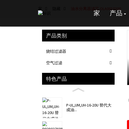
家
隐藏
油水分离器滤芯 OLA0010200
家
产品
产品类别
Loading...
Loading...
烧结过滤器
空气过滤
特色产品
P-UL,UM,UH-16-20U 替代大
成油...