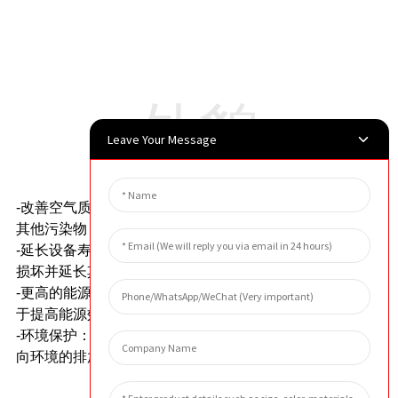
外貌
Leave Your Message
优势
-改善空气质量：过滤元件可以去除气流中的油雾颗粒和
其他污染物，使空气更清洁、更健康。
-延长设备寿命：通过去除油雾，过滤器有助于防止机器
损坏并延长其使用寿命。
-更高的能源效率：通过减少机器的负荷，过滤器还有助
于提高能源效率并降低运营成本。
-环境保护：过滤元件有助于减少油雾和其他有害污染物
向环境的排放。