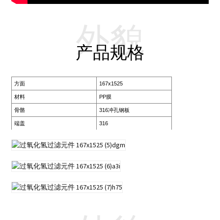
外貌
产品规格
方面
167x1525
材料
PP膜
骨骼
316冲孔钢板
端盖
316