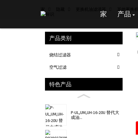
家
隐藏
更换机油滤清器
其他更换
家
产品
产品类别
Loading...
Loading...
烧结过滤器
空气过滤
特色产品
P-UL,UM,UH-16-20U 替代大
成油...