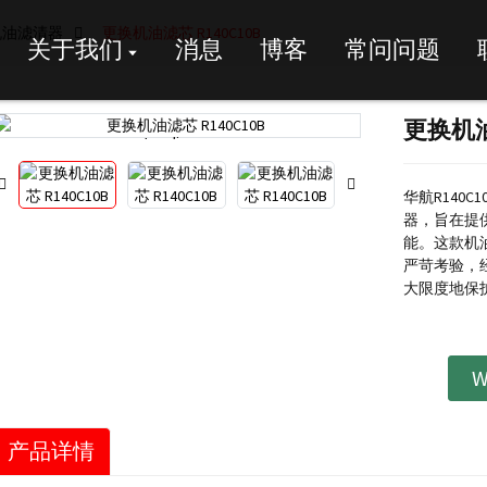
机油滤清器
更换机油滤芯 R140C10B
关于我们
消息
博客
常问问题
更换机油
Loading...
Loading...
华航R140
器，旨在提
能。这款机
严苛考验，
大限度地保
W
产品详情